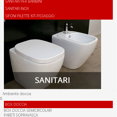
SANITARI PER BAMBINI
SANITARI INOX
SIFONI PILETTE KIT-FISSAGGIO
Ambiente doccia
BOX DOCCIA
BOX DOCCIA SEMICIRCOLARI
PARETI SOPRAVASCA