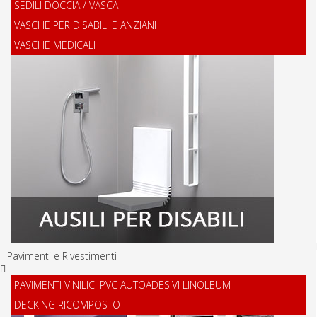
SEDILI DOCCIA / VASCA
VASCHE PER DISABILI E ANZIANI
VASCHE MEDICALI
Pavimenti e Rivestimenti
PAVIMENTI VINILICI PVC AUTOADESIVI LINOLEUM
DECKING RICOMPOSTO