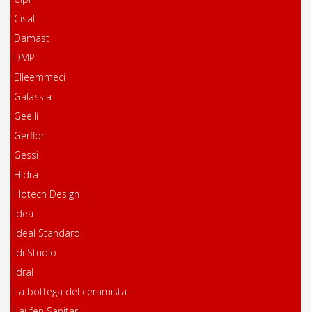
Cisal
Damast
DMP
Elleemmeci
Galassia
Geelli
Gerflor
Gessi
Hidra
Hotech Design
Idea
Ideal Standard
Idi Studio
Idral
La bottega del ceramista
Laufen Sanitari