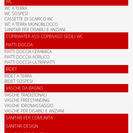
WC
WC A TERRA
WC SOSPESI
CASSETTE DI SCARICO WC
WC A TERRA MONOBLOCCO
SANITARI PER DISABILI E ANZIANI
COPRIWATER ASSI COPRIVASO SEDILI WC
PIATTI DOCCIA
PIATTI DOCCIA CERAMICA
PIATTI DOCCIA ACRILICO
PIATTI DOCCIA ULTRAPIATTI
BIDET
BIDET A TERRA
BIDET SOSPESI
VASCHE DA BAGNO
VASCHE TRADIZIONALI
VASCHE FREESTANDING
VASCHE IDROMASSAGGIO
VASCHE PER DISABILI E ANZIANI
SANITARI PER COMUNITA'
SANITARI DESIGN