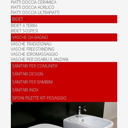
PIATTI DOCCIA CERAMICA
PIATTI DOCCIA ACRILICO
PIATTI DOCCIA ULTRAPIATTI
BIDET
BIDET A TERRA
BIDET SOSPESI
VASCHE DA BAGNO
VASCHE TRADIZIONALI
VASCHE FREESTANDING
VASCHE IDROMASSAGGIO
VASCHE PER DISABILI E ANZIANI
SANITARI PER COMUNITA'
SANITARI DESIGN
SANITARI PER BAMBINI
SANITARI INOX
SIFONI PILETTE KIT-FISSAGGIO