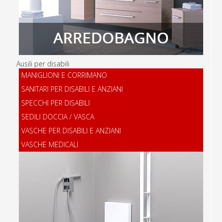
Ausili per disabili
MANIGLIONI E CORRIMANO
SANITARI PER DISABILI E ANZIANI
SPECCHI PER DISABILI
SEDILI DOCCIA / VASCA
VASCHE PER DISABILI E ANZIANI
VASCHE MEDICALI