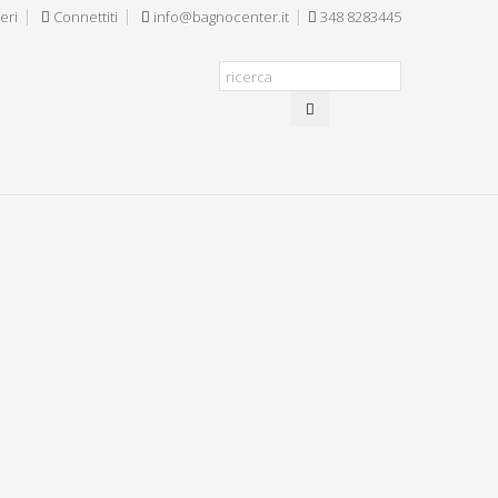
eri
Connettiti
info@bagnocenter.it
348 8283445