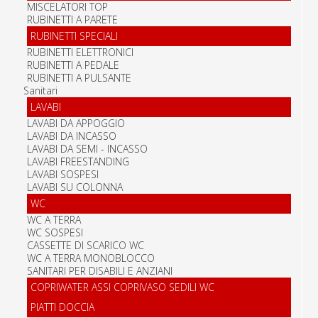
MISCELATORI TOP
RUBINETTI A PARETE
RUBINETTI SPECIALI
RUBINETTI ELETTRONICI
RUBINETTI A PEDALE
RUBINETTI A PULSANTE
Sanitari
LAVABI
LAVABI DA APPOGGIO
LAVABI DA INCASSO
LAVABI DA SEMI - INCASSO
LAVABI FREESTANDING
LAVABI SOSPESI
LAVABI SU COLONNA
WC
WC A TERRA
WC SOSPESI
CASSETTE DI SCARICO WC
WC A TERRA MONOBLOCCO
SANITARI PER DISABILI E ANZIANI
COPRIWATER ASSI COPRIVASO SEDILI WC
PIATTI DOCCIA