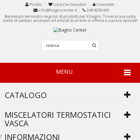
Profilo
Lista Dei Desideri
Connettiti
info@bagnocenter.it
348 8283445
Benvenuto nel nostro negozio di prodotti per il bagno. Troverai una vasta
scelta di sanitari, accessori ed articoli di arredo in offerta e a prezzi speciali!
MENU
CATALOGO
MISCELATORI TERMOSTATICI
VASCA
INFORMAZIONI
!