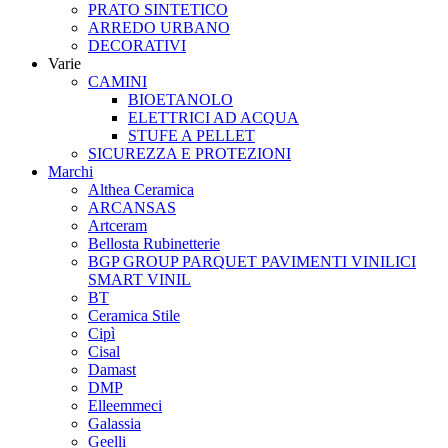
PRATO SINTETICO
ARREDO URBANO
DECORATIVI
Varie
CAMINI
BIOETANOLO
ELETTRICI AD ACQUA
STUFE A PELLET
SICUREZZA E PROTEZIONI
Marchi
Althea Ceramica
ARCANSAS
Artceram
Bellosta Rubinetterie
BGP GROUP PARQUET PAVIMENTI VINILICI
SMART VINIL
BT
Ceramica Stile
Cipì
Cisal
Damast
DMP
Elleemmeci
Galassia
Geelli