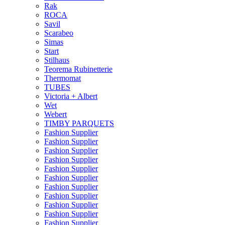
Rak
ROCA
Savil
Scarabeo
Simas
Start
Stilhaus
Teorema Rubinetterie
Thermomat
TUBES
Victoria + Albert
Wet
Webert
TIMBY PARQUETS
Fashion Supplier
Fashion Supplier
Fashion Supplier
Fashion Supplier
Fashion Supplier
Fashion Supplier
Fashion Supplier
Fashion Supplier
Fashion Supplier
Fashion Supplier
Fashion Supplier