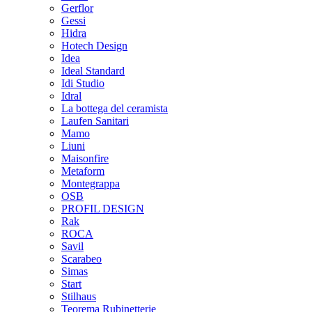
Gerflor
Gessi
Hidra
Hotech Design
Idea
Ideal Standard
Idi Studio
Idral
La bottega del ceramista
Laufen Sanitari
Mamo
Liuni
Maisonfire
Metaform
Montegrappa
OSB
PROFIL DESIGN
Rak
ROCA
Savil
Scarabeo
Simas
Start
Stilhaus
Teorema Rubinetterie