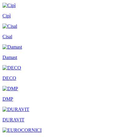
Cipì
Cisal
Damast
DECO
DMP
DURAVIT