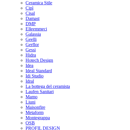
Ceramica Stile
Cipì
Cisal
Damast
DMP
Elleemmeci
Galassia
Geelli
Gerflor
Gessi
Hidra
Hotech Design
Idea
Ideal Standard
Idi Studio
Idral
La bottega del ceramista
Laufen Sanitari
Mamo
Liuni
Maisonfire
Metaform
Montegrappa
OSB
PROFIL DESIGN