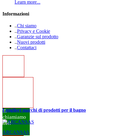
Learn more...
Informazioni
.
.
Chi siamo
.
.
Privacy e Cookie
.
.
Garanzie sul prodotto
.
.
Nuovi prodotti
.
.
Contattaci
I migliori marchi di prodotti per il bagno
Ti
chiamiamo
noi!
ARCANSAS