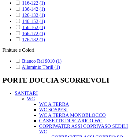
116-122
(1)
136-142
(1)
126-132
(1)
146-152
(1)
156-162
(1)
166-172
(1)
176-182
(1)
Finiture e Colori
Bianco Ral 9010
(1)
Alluminio Tbrill
(1)
PORTE DOCCIA SCORREVOLI
SANITARI
WC
WC A TERRA
WC SOSPESI
WC A TERRA MONOBLOCCO
CASSETTE DI SCARICO WC
COPRIWATER ASSI COPRIVASO SEDILI
WC