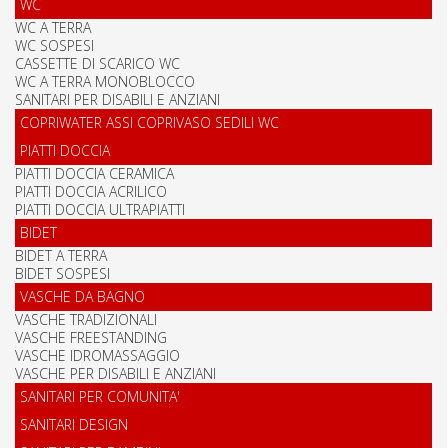
WC
WC A TERRA
WC SOSPESI
CASSETTE DI SCARICO WC
WC A TERRA MONOBLOCCO
SANITARI PER DISABILI E ANZIANI
COPRIWATER ASSI COPRIVASO SEDILI WC
PIATTI DOCCIA
PIATTI DOCCIA CERAMICA
PIATTI DOCCIA ACRILICO
PIATTI DOCCIA ULTRAPIATTI
BIDET
BIDET A TERRA
BIDET SOSPESI
VASCHE DA BAGNO
VASCHE TRADIZIONALI
VASCHE FREESTANDING
VASCHE IDROMASSAGGIO
VASCHE PER DISABILI E ANZIANI
SANITARI PER COMUNITA'
SANITARI DESIGN