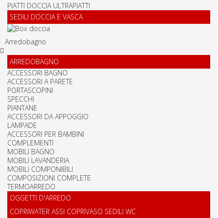
PIATTI DOCCIA ULTRAPIATTI
SEDILI DOCCIA E VASCA
Arredobagno
ARREDOBAGNO
ACCESSORI BAGNO
ACCESSORI A PARETE
PORTASCOPINI
SPECCHI
PIANTANE
ACCESSORI DA APPOGGIO
LAMPADE
ACCESSORI PER BAMBINI
COMPLEMENTI
MOBILI BAGNO
MOBILI LAVANDERIA
MOBILI COMPONIBILI
COMPOSIZIONI COMPLETE
TERMOARREDO
OGGETTI D'ARREDO
COPRIWATER ASSI COPRIVASO SEDILI WC