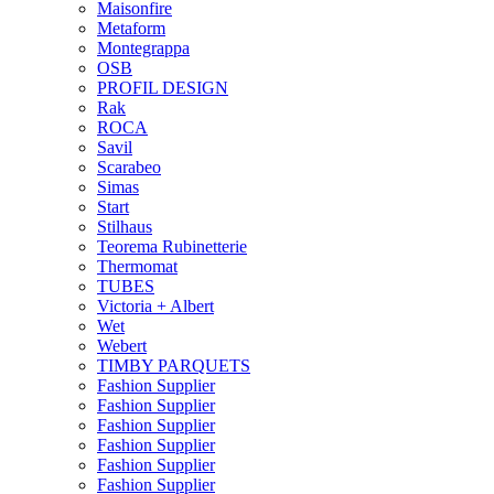
Maisonfire
Metaform
Montegrappa
OSB
PROFIL DESIGN
Rak
ROCA
Savil
Scarabeo
Simas
Start
Stilhaus
Teorema Rubinetterie
Thermomat
TUBES
Victoria + Albert
Wet
Webert
TIMBY PARQUETS
Fashion Supplier
Fashion Supplier
Fashion Supplier
Fashion Supplier
Fashion Supplier
Fashion Supplier