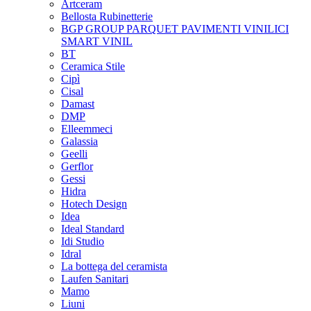
Artceram
Bellosta Rubinetterie
BGP GROUP PARQUET PAVIMENTI VINILICI
SMART VINIL
BT
Ceramica Stile
Cipì
Cisal
Damast
DMP
Elleemmeci
Galassia
Geelli
Gerflor
Gessi
Hidra
Hotech Design
Idea
Ideal Standard
Idi Studio
Idral
La bottega del ceramista
Laufen Sanitari
Mamo
Liuni