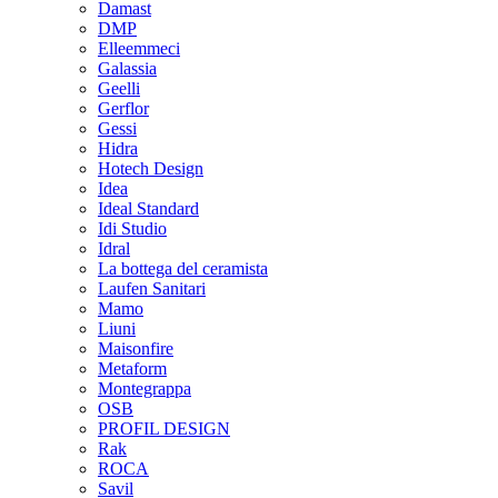
Damast
DMP
Elleemmeci
Galassia
Geelli
Gerflor
Gessi
Hidra
Hotech Design
Idea
Ideal Standard
Idi Studio
Idral
La bottega del ceramista
Laufen Sanitari
Mamo
Liuni
Maisonfire
Metaform
Montegrappa
OSB
PROFIL DESIGN
Rak
ROCA
Savil