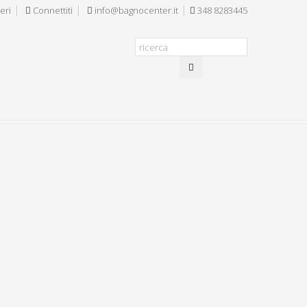
eri
Connettiti
info@bagnocenter.it
348 8283445