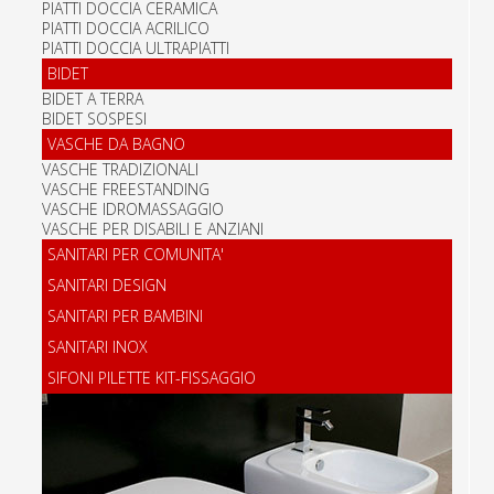
PIATTI DOCCIA CERAMICA
PIATTI DOCCIA ACRILICO
PIATTI DOCCIA ULTRAPIATTI
BIDET
BIDET A TERRA
BIDET SOSPESI
VASCHE DA BAGNO
VASCHE TRADIZIONALI
VASCHE FREESTANDING
VASCHE IDROMASSAGGIO
VASCHE PER DISABILI E ANZIANI
SANITARI PER COMUNITA'
SANITARI DESIGN
SANITARI PER BAMBINI
SANITARI INOX
SIFONI PILETTE KIT-FISSAGGIO