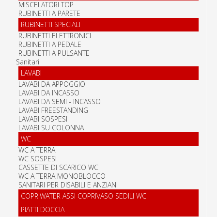
MISCELATORI TOP
RUBINETTI A PARETE
RUBINETTI SPECIALI
RUBINETTI ELETTRONICI
RUBINETTI A PEDALE
RUBINETTI A PULSANTE
Sanitari
LAVABI
LAVABI DA APPOGGIO
LAVABI DA INCASSO
LAVABI DA SEMI - INCASSO
LAVABI FREESTANDING
LAVABI SOSPESI
LAVABI SU COLONNA
WC
WC A TERRA
WC SOSPESI
CASSETTE DI SCARICO WC
WC A TERRA MONOBLOCCO
SANITARI PER DISABILI E ANZIANI
COPRIWATER ASSI COPRIVASO SEDILI WC
PIATTI DOCCIA