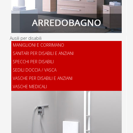
Ausili per disabili
MANIGLIONI E CORRIMANO
SANITARI PER DISABILI E ANZIANI
SPECCHI PER DISABILI
SEDILI DOCCIA / VASCA
VASCHE PER DISABILI E ANZIANI
VASCHE MEDICALI