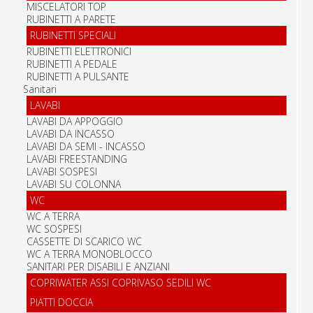
MISCELATORI TOP
RUBINETTI A PARETE
RUBINETTI SPECIALI
RUBINETTI ELETTRONICI
RUBINETTI A PEDALE
RUBINETTI A PULSANTE
Sanitari
LAVABI
LAVABI DA APPOGGIO
LAVABI DA INCASSO
LAVABI DA SEMI - INCASSO
LAVABI FREESTANDING
LAVABI SOSPESI
LAVABI SU COLONNA
WC
WC A TERRA
WC SOSPESI
CASSETTE DI SCARICO WC
WC A TERRA MONOBLOCCO
SANITARI PER DISABILI E ANZIANI
COPRIWATER ASSI COPRIVASO SEDILI WC
PIATTI DOCCIA