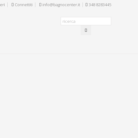
eri
Connettiti
info@bagnocenter.it
348 8283445