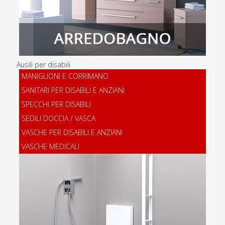
Ausili per disabili
MANIGLIONI E CORRIMANO
SANITARI PER DISABILI E ANZIANI
SPECCHI PER DISABILI
SEDILI DOCCIA / VASCA
VASCHE PER DISABILI E ANZIANI
VASCHE MEDICALI