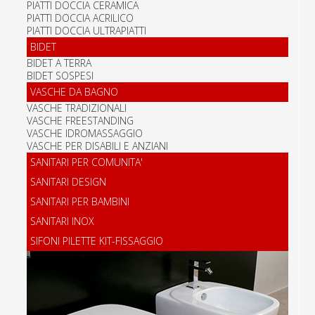
PIATTI DOCCIA CERAMICA
PIATTI DOCCIA ACRILICO
PIATTI DOCCIA ULTRAPIATTI
BIDET
BIDET A TERRA
BIDET SOSPESI
VASCHE DA BAGNO
VASCHE TRADIZIONALI
VASCHE FREESTANDING
VASCHE IDROMASSAGGIO
VASCHE PER DISABILI E ANZIANI
SANITARI PER COMUNITA'
SANITARI DESIGN
SANITARI PER BAMBINI
SANITARI INOX
SIFONI PILETTE KIT-FISSAGGIO