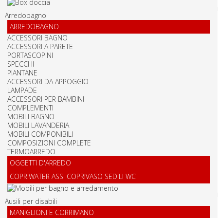
Arredobagno
ARREDOBAGNO
ACCESSORI BAGNO
ACCESSORI A PARETE
PORTASCOPINI
SPECCHI
PIANTANE
ACCESSORI DA APPOGGIO
LAMPADE
ACCESSORI PER BAMBINI
COMPLEMENTI
MOBILI BAGNO
MOBILI LAVANDERIA
MOBILI COMPONIBILI
COMPOSIZIONI COMPLETE
TERMOARREDO
OGGETTI D'ARREDO
COPRIWATER ASSI COPRIVASO SEDILI WC
Ausili per disabili
MANIGLIONI E CORRIMANO