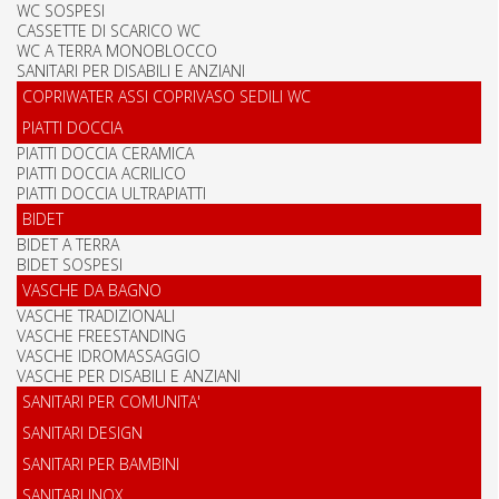
WC SOSPESI
CASSETTE DI SCARICO WC
WC A TERRA MONOBLOCCO
SANITARI PER DISABILI E ANZIANI
COPRIWATER ASSI COPRIVASO SEDILI WC
PIATTI DOCCIA
PIATTI DOCCIA CERAMICA
PIATTI DOCCIA ACRILICO
PIATTI DOCCIA ULTRAPIATTI
BIDET
BIDET A TERRA
BIDET SOSPESI
VASCHE DA BAGNO
VASCHE TRADIZIONALI
VASCHE FREESTANDING
VASCHE IDROMASSAGGIO
VASCHE PER DISABILI E ANZIANI
SANITARI PER COMUNITA'
SANITARI DESIGN
SANITARI PER BAMBINI
SANITARI INOX