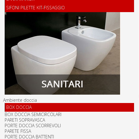
SIFONI PILETTE KIT-FISSAGGIO
Ambiente doccia
BOX DOCCIA
BOX DOCCIA SEMICIRCOLARI
PARETI SOPRAVASCA
PORTE DOCCIA SCORREVOLI
PARETE FISSA
PORTE DOCCIA BATTENTI