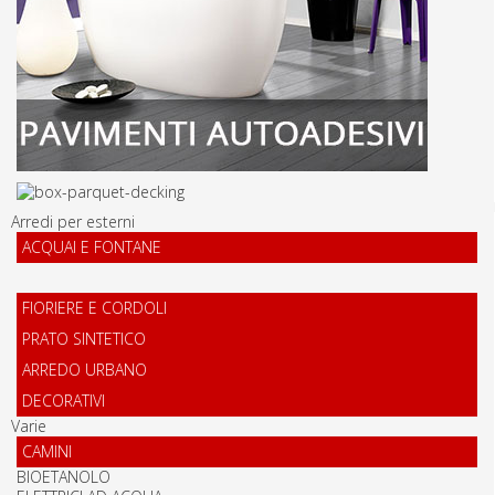
Arredi per esterni
ACQUAI E FONTANE
FIORIERE E CORDOLI
PRATO SINTETICO
ARREDO URBANO
DECORATIVI
Varie
CAMINI
BIOETANOLO