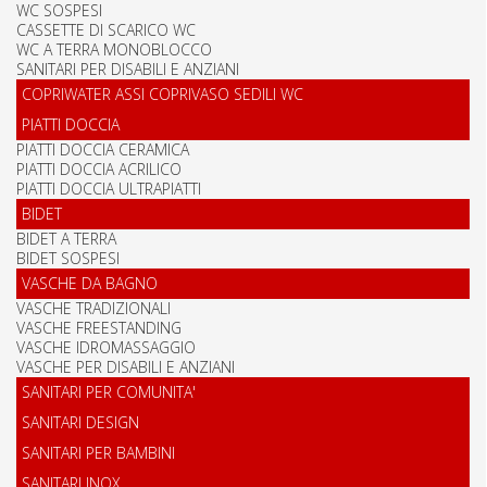
WC SOSPESI
CASSETTE DI SCARICO WC
WC A TERRA MONOBLOCCO
SANITARI PER DISABILI E ANZIANI
COPRIWATER ASSI COPRIVASO SEDILI WC
PIATTI DOCCIA
PIATTI DOCCIA CERAMICA
PIATTI DOCCIA ACRILICO
PIATTI DOCCIA ULTRAPIATTI
BIDET
BIDET A TERRA
BIDET SOSPESI
VASCHE DA BAGNO
VASCHE TRADIZIONALI
VASCHE FREESTANDING
VASCHE IDROMASSAGGIO
VASCHE PER DISABILI E ANZIANI
SANITARI PER COMUNITA'
SANITARI DESIGN
SANITARI PER BAMBINI
SANITARI INOX