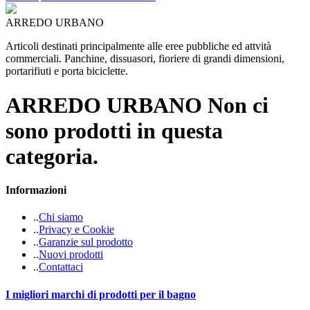
ARREDO URBANO
Articoli destinati principalmente alle eree pubbliche ed attvità
commerciali. Panchine, dissuasori, fioriere di grandi dimensioni,
portarifiuti e porta biciclette.
ARREDO URBANO
Non ci
sono prodotti in questa
categoria.
Informazioni
.
.
Chi siamo
.
.
Privacy e Cookie
.
.
Garanzie sul prodotto
.
.
Nuovi prodotti
.
.
Contattaci
I migliori marchi di prodotti per il bagno