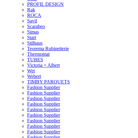
PROFIL DESIGN
Rak
ROCA
Savil
Scarabeo
Simas
Start
Stilhaus
Teorema Rubinetterie
Thermomat
TUBES
Victoria + Albert
Wet
Webert
TIMBY PARQUETS
Fashion Supplier
Fashion Supplier
Fashion Supplier
Fashion Supplier
Fashion Supplier
Fashion Supplier
Fashion Supplier
Fashion Supplier
Fashion Supplier
Fashion Supplier