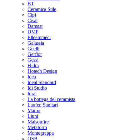
BT
Ceramica Stile
Cipì
Cisal
Damast
DMP
Elleemmeci
Galassia
Geelli
Gerflor
Gessi
Hidra
Hotech Design
Idea
Ideal Standard
Idi Studio
Idral
La bottega del ceramista
Laufen Sanitari
Mamo
Liuni
Maisonfire
Metaform
Montegrappa
OSB