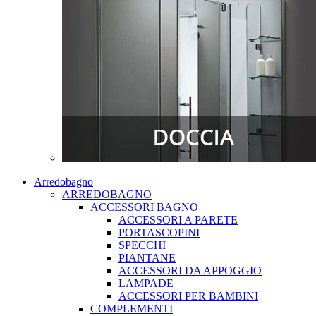
Arredobagno
ARREDOBAGNO
ACCESSORI BAGNO
ACCESSORI A PARETE
PORTASCOPINI
SPECCHI
PIANTANE
ACCESSORI DA APPOGGIO
LAMPADE
ACCESSORI PER BAMBINI
COMPLEMENTI