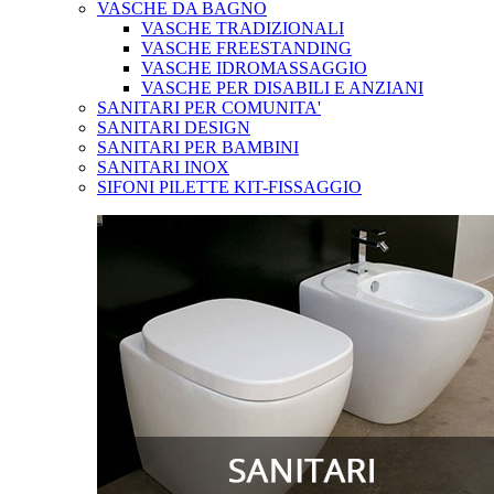
VASCHE DA BAGNO
VASCHE TRADIZIONALI
VASCHE FREESTANDING
VASCHE IDROMASSAGGIO
VASCHE PER DISABILI E ANZIANI
SANITARI PER COMUNITA'
SANITARI DESIGN
SANITARI PER BAMBINI
SANITARI INOX
SIFONI PILETTE KIT-FISSAGGIO