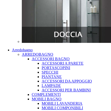
Arredobagno
ARREDOBAGNO
ACCESSORI BAGNO
ACCESSORI A PARETE
PORTASCOPINI
SPECCHI
PIANTANE
ACCESSORI DA APPOGGIO
LAMPADE
ACCESSORI PER BAMBINI
COMPLEMENTI
MOBILI BAGNO
MOBILI LAVANDERIA
MOBILI COMPONIBILI