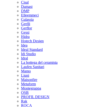
Cisal
Damast
DMP
Elleemmeci
Galassia
Geelli
Gerflor
Gessi
Hidra
Hotech Design
Idea
Ideal Standard
Idi Studio
Idral
La bottega del ceramista
Laufen Sanitari
Mamo
Liuni
Maisonfire
Metaform
Montegrappa
OSB
PROFIL DESIGN
Rak
ROCA