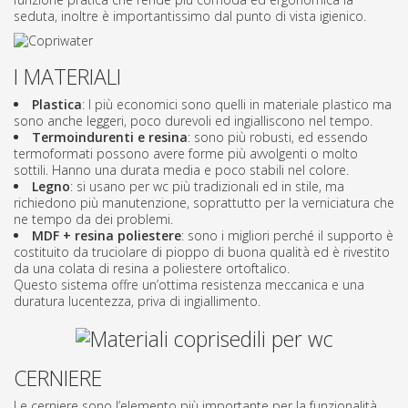
seduta, inoltre è importantissimo dal punto di vista igienico.
I MATERIALI
Plastica
: I più economici sono quelli in materiale plastico ma
sono anche leggeri, poco durevoli ed ingialliscono nel tempo.
Termoindurenti e resina
: sono più robusti, ed essendo
termoformati possono avere forme più avvolgenti o molto
sottili. Hanno una durata media e poco stabili nel colore.
Legno
: si usano per wc più tradizionali ed in stile, ma
richiedono più manutenzione, soprattutto per la verniciatura che
ne tempo da dei problemi.
MDF + resina poliestere
: sono i migliori perché il supporto è
costituito da truciolare di pioppo di buona qualità ed è rivestito
da una colata di resina a poliestere ortoftalico.
Questo sistema offre un’ottima resistenza meccanica e una
duratura lucentezza, priva di ingiallimento.
CERNIERE
Le cerniere sono l’elemento più importante per la funzionalità