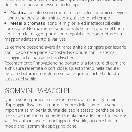
del sedile e possono essere di due tipi.
Plastica
: di solito sono montate su sedili economici e leggeri.
Hanno una durata più limitata e ingialliscono nel tempo.
Metallo cromato
: sono le migliori e ed inattaccabili dalla
corrosione. Normalmente sono specifiche a seconda del tipo di
sedile, ma la maggior parte sono regolabili per permettere un
maggior adattamento ai vari vasi.
Le cerniere possono avere il tirante a vite a stringere per fissarle
con il dado nella parte sottostante, oppure con il sistema
fissaggio ad espansione tipo Fischer.
Recentemente l’innovazione ha portato alla forniture di cerniere
a chiusura rallentata o soft-close. Questo freno nella caduta
evita lo sbattimento violento sul wc e quindi anche la durata
stessa del sedile.
GOMMINI PARACOLPI
Questi sono i particolari che molti sottovalutano. I gommini
d’appoggio fissati nella parte inferiore della ciambella sono
importantissimi per la durata del sedile stesso, perché se ben
messi, permettono una perfetta e planare adesione tra sedile e
wc. Pertanto in fase di montaggio del sedile, occorre fare in
modo che i gommini appoggino bene.