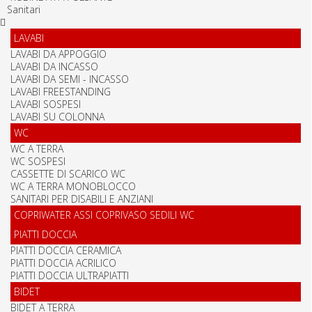
Sanitari
LAVABI
LAVABI DA APPOGGIO
LAVABI DA INCASSO
LAVABI DA SEMI - INCASSO
LAVABI FREESTANDING
LAVABI SOSPESI
LAVABI SU COLONNA
WC
WC A TERRA
WC SOSPESI
CASSETTE DI SCARICO WC
WC A TERRA MONOBLOCCO
SANITARI PER DISABILI E ANZIANI
COPRIWATER ASSI COPRIVASO SEDILI WC
PIATTI DOCCIA
PIATTI DOCCIA CERAMICA
PIATTI DOCCIA ACRILICO
PIATTI DOCCIA ULTRAPIATTI
BIDET
BIDET A TERRA