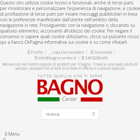
Questo sito utilizza cookie tecnici e funzionali, anche di terze parti,
per monitorare e personalizzare l'esperienza di navigazione, e cookie
di profilazione di terze parti per inviare messaggi pubblicitari in linea
con le preferenze manifestate dall'utente nell'ambito della
navigazione in rete. Proseguendo con la navigazione o cliccando su
qualsiasi elemento, acconsenti all'utilizzo dei cookie. Per negare il
consenso o sapere quali cookie utilizziamo, clicca sul pulsante rosso
qui a fianco.
Ok
Pagina informativa sui cookie e su come rifiutarli
Profilo
Lista Dei Desideri
Connettiti
info@bagnocenter.it
348 8283445
Benvenuto nel nostro negozio di prodotti per il bagno. Troverai una vasta scelta di
sanitari, accessori ed articoli di arredo in offerta e a prezzi speciali!
Menu