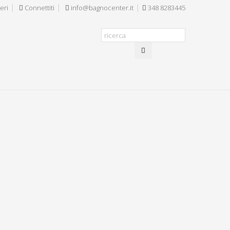
eri
Connettiti
info@bagnocenter.it
348 8283445