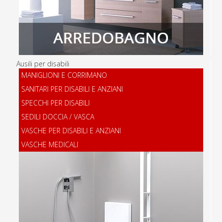
Ausili per disabili
MANIGLIONI E CORRIMANO
SANITARI PER DISABILI E ANZIANI
SPECCHI PER DISABILI
SEDILI DOCCIA / VASCA
VASCHE PER DISABILI E ANZIANI
VASCHE MEDICALI