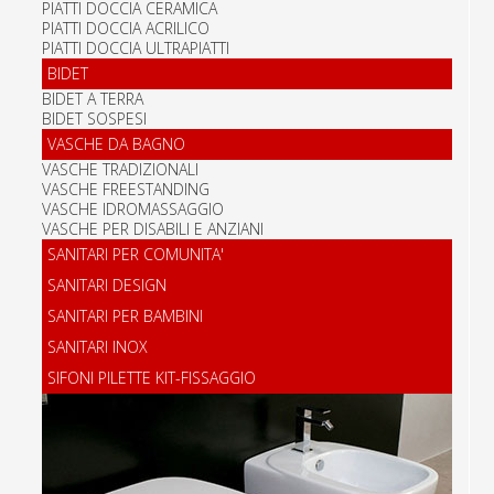
PIATTI DOCCIA CERAMICA
PIATTI DOCCIA ACRILICO
PIATTI DOCCIA ULTRAPIATTI
BIDET
BIDET A TERRA
BIDET SOSPESI
VASCHE DA BAGNO
VASCHE TRADIZIONALI
VASCHE FREESTANDING
VASCHE IDROMASSAGGIO
VASCHE PER DISABILI E ANZIANI
SANITARI PER COMUNITA'
SANITARI DESIGN
SANITARI PER BAMBINI
SANITARI INOX
SIFONI PILETTE KIT-FISSAGGIO