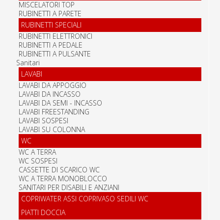
MISCELATORI TOP
RUBINETTI A PARETE
RUBINETTI SPECIALI
RUBINETTI ELETTRONICI
RUBINETTI A PEDALE
RUBINETTI A PULSANTE
Sanitari
LAVABI
LAVABI DA APPOGGIO
LAVABI DA INCASSO
LAVABI DA SEMI - INCASSO
LAVABI FREESTANDING
LAVABI SOSPESI
LAVABI SU COLONNA
WC
WC A TERRA
WC SOSPESI
CASSETTE DI SCARICO WC
WC A TERRA MONOBLOCCO
SANITARI PER DISABILI E ANZIANI
COPRIWATER ASSI COPRIVASO SEDILI WC
PIATTI DOCCIA