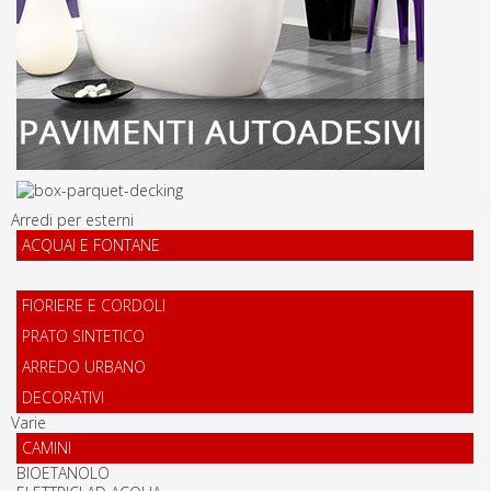
Arredi per esterni
ACQUAI E FONTANE
FIORIERE E CORDOLI
PRATO SINTETICO
ARREDO URBANO
DECORATIVI
Varie
CAMINI
BIOETANOLO