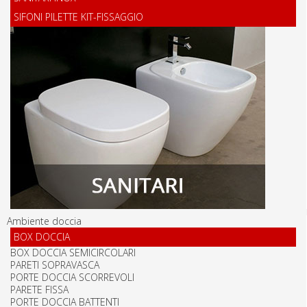
SIFONI PILETTE KIT-FISSAGGIO
Ambiente doccia
BOX DOCCIA
BOX DOCCIA SEMICIRCOLARI
PARETI SOPRAVASCA
PORTE DOCCIA SCORREVOLI
PARETE FISSA
PORTE DOCCIA BATTENTI