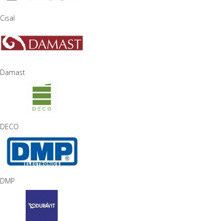
Cisal
Damast
DECO
DMP