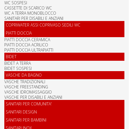
WC SOSPESI
CASSETTE DI SCARICO WC
WC A TERRA MONOBLOCCO
SANITARI PER DISABILI E ANZIANI
COPRIWATER ASSI COPRIVASO SEDILI WC
PIATTI DOCCIA
PIATTI DOCCIA CERAMICA
PIATTI DOCCIA ACRILICO
PIATTI DOCCIA ULTRAPIATTI
BIDET
BIDET A TERRA
BIDET SOSPESI
VASCHE DA BAGNO
VASCHE TRADIZIONALI
VASCHE FREESTANDING
VASCHE IDROMASSAGGIO
VASCHE PER DISABILI E ANZIANI
SANITARI PER COMUNITA'
SANITARI DESIGN
SANITARI PER BAMBINI
SANITARI INOX