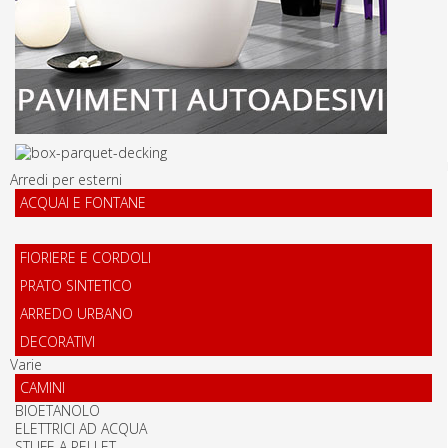
Arredi per esterni
ACQUAI E FONTANE
FIORIERE E CORDOLI
PRATO SINTETICO
ARREDO URBANO
DECORATIVI
Varie
CAMINI
BIOETANOLO
ELETTRICI AD ACQUA
STUFE A PELLET