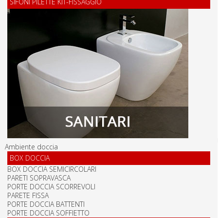
SIFONI PILETTE KIT-FISSAGGIO
Ambiente doccia
BOX DOCCIA
BOX DOCCIA SEMICIRCOLARI
PARETI SOPRAVASCA
PORTE DOCCIA SCORREVOLI
PARETE FISSA
PORTE DOCCIA BATTENTI
PORTE DOCCIA SOFFIETTO