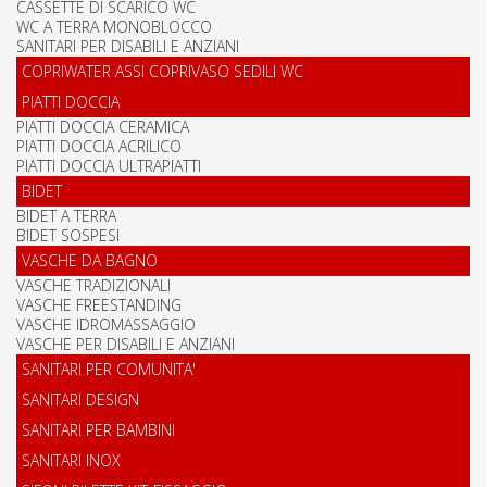
CASSETTE DI SCARICO WC
WC A TERRA MONOBLOCCO
SANITARI PER DISABILI E ANZIANI
COPRIWATER ASSI COPRIVASO SEDILI WC
PIATTI DOCCIA
PIATTI DOCCIA CERAMICA
PIATTI DOCCIA ACRILICO
PIATTI DOCCIA ULTRAPIATTI
BIDET
BIDET A TERRA
BIDET SOSPESI
VASCHE DA BAGNO
VASCHE TRADIZIONALI
VASCHE FREESTANDING
VASCHE IDROMASSAGGIO
VASCHE PER DISABILI E ANZIANI
SANITARI PER COMUNITA'
SANITARI DESIGN
SANITARI PER BAMBINI
SANITARI INOX