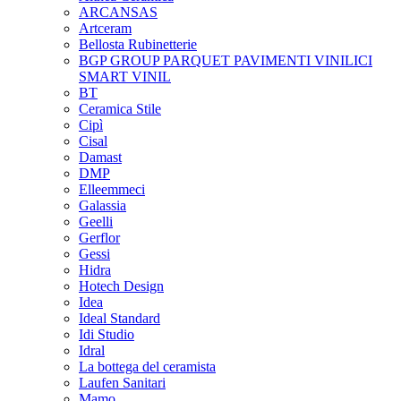
ARCANSAS
Artceram
Bellosta Rubinetterie
BGP GROUP PARQUET PAVIMENTI VINILICI
SMART VINIL
BT
Ceramica Stile
Cipì
Cisal
Damast
DMP
Elleemmeci
Galassia
Geelli
Gerflor
Gessi
Hidra
Hotech Design
Idea
Ideal Standard
Idi Studio
Idral
La bottega del ceramista
Laufen Sanitari
Mamo