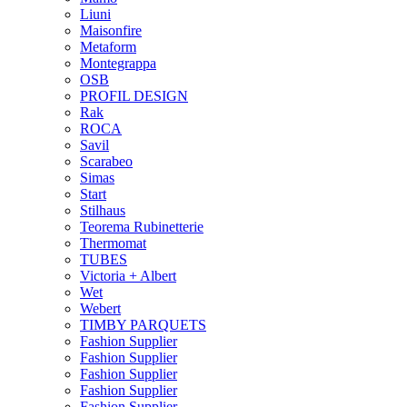
Liuni
Maisonfire
Metaform
Montegrappa
OSB
PROFIL DESIGN
Rak
ROCA
Savil
Scarabeo
Simas
Start
Stilhaus
Teorema Rubinetterie
Thermomat
TUBES
Victoria + Albert
Wet
Webert
TIMBY PARQUETS
Fashion Supplier
Fashion Supplier
Fashion Supplier
Fashion Supplier
Fashion Supplier