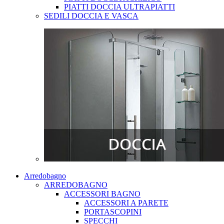
PIATTI DOCCIA ULTRAPIATTI
SEDILI DOCCIA E VASCA
Arredobagno
ARREDOBAGNO
ACCESSORI BAGNO
ACCESSORI A PARETE
PORTASCOPINI
SPECCHI