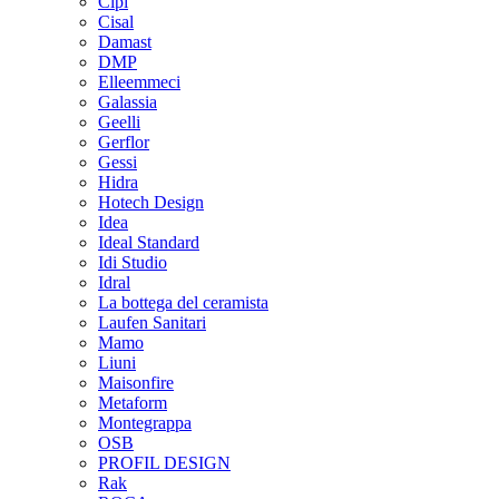
Cipì
Cisal
Damast
DMP
Elleemmeci
Galassia
Geelli
Gerflor
Gessi
Hidra
Hotech Design
Idea
Ideal Standard
Idi Studio
Idral
La bottega del ceramista
Laufen Sanitari
Mamo
Liuni
Maisonfire
Metaform
Montegrappa
OSB
PROFIL DESIGN
Rak