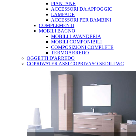
PIANTANE
ACCESSORI DA APPOGGIO
LAMPADE
ACCESSORI PER BAMBINI
COMPLEMENTI
MOBILI BAGNO
MOBILI LAVANDERIA
MOBILI COMPONIBILI
COMPOSIZIONI COMPLETE
TERMOARREDO
OGGETTI D'ARREDO
COPRIWATER ASSI COPRIVASO SEDILI WC