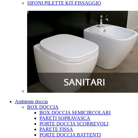
SIFONI PILETTE KIT-FISSAGGIO
Ambiente doccia
BOX DOCCIA
BOX DOCCIA SEMICIRCOLARI
PARETI SOPRAVASCA
PORTE DOCCIA SCORREVOLI
PARETE FISSA
PORTE DOCCIA BATTENTI