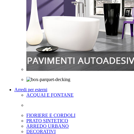
Arredi per esterni
ACQUAI E FONTANE
FIORIERE E CORDOLI
PRATO SINTETICO
ARREDO URBANO
DECORATIVI