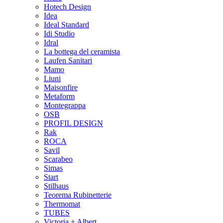
Hotech Design
Idea
Ideal Standard
Idi Studio
Idral
La bottega del ceramista
Laufen Sanitari
Mamo
Liuni
Maisonfire
Metaform
Montegrappa
OSB
PROFIL DESIGN
Rak
ROCA
Savil
Scarabeo
Simas
Start
Stilhaus
Teorema Rubinetterie
Thermomat
TUBES
Victoria + Albert