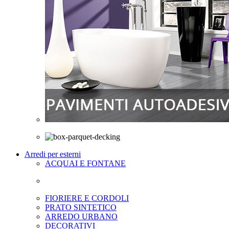
Arredi per esterni
ACQUAI E FONTANE
FIORIERE E CORDOLI
PRATO SINTETICO
ARREDO URBANO
DECORATIVI