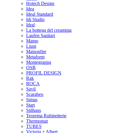
Hotech Design
Idea
Ideal Standard
Idi Studio
Idral
La bottega del ceramista
Laufen Sanitari
Mamo
Liuni
Maisonfire
Metaform
Montegrappa
OSB
PROFIL DESIGN
Rak
ROCA
Savil
Scarabeo
Simas
Start
Stilhaus
Teorema Rubinetterie
Thermomat
TUBES
Victoria + Albert