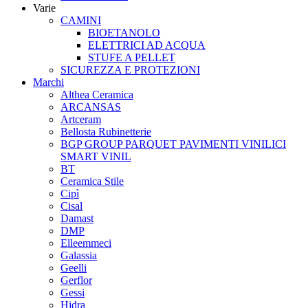
Varie
CAMINI
BIOETANOLO
ELETTRICI AD ACQUA
STUFE A PELLET
SICUREZZA E PROTEZIONI
Marchi
Althea Ceramica
ARCANSAS
Artceram
Bellosta Rubinetterie
BGP GROUP PARQUET PAVIMENTI VINILICI
SMART VINIL
BT
Ceramica Stile
Cipì
Cisal
Damast
DMP
Elleemmeci
Galassia
Geelli
Gerflor
Gessi
Hidra