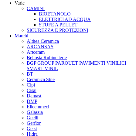
Varie
CAMINI
BIOETANOLO
ELETTRICI AD ACQUA
STUFE A PELLET
SICUREZZA E PROTEZIONI
Marchi
Althea Ceramica
ARCANSAS
Artceram
Bellosta Rubinetterie
BGP GROUP PARQUET PAVIMENTI VINILICI
SMART VINIL
BT
Ceramica Stile
Cipì
Cisal
Damast
DMP
Elleemmeci
Galassia
Geelli
Gerflor
Gessi
Hidra