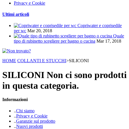
Privacy e Cookie
Ultimi articoli
Copriwater e coprisedile
per wc
Mar 20, 2018
Quale
tipo di rubinetto scegliere per bagno o cucina
Mar 17, 2018
HOME
COLLANTI E STUCCHI
>
SILICONI
SILICONI
Non ci sono prodotti
in questa categoria.
Informazioni
.
.
Chi siamo
.
.
Privacy e Cookie
.
.
Garanzie sul prodotto
.
.
Nuovi prodotti