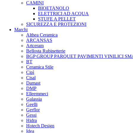
CAMINI
BIOETANOLO
ELETTRICI AD ACQUA
STUFE A PELLET
SICUREZZA E PROTEZIONI
Marchi
Althea Ceramica
ARCANSAS
Artceram
Bellosta Rubinetterie
BGP GROUP PARQUET PAVIMENTI VINILICI SM
BT
Ceramica Stile
Cipì
Cisal
Damast
DMP
Elleemmeci
Galassia
Geelli
Gerflor
Gessi
Hidra
Hotech Design
Idea