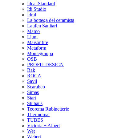
Ideal Standard
Idi Studio
Idral
La bottega del ceramista
Laufen Sanitari
Mamo
Liuni
Maisonfire
Metaform
Montegrappa
OSB
PROFIL DESIGN
Rak
ROCA
Savil
Scarabeo
Simas
Start
Stilhaus
Teorema Rubinetterie
Thermomat
TUBES
Victoria + Albert
Wet
Webert