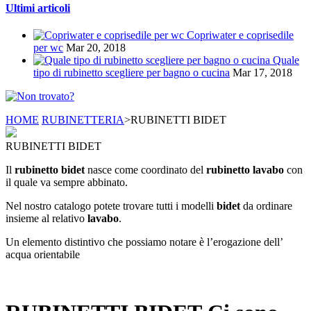
Ultimi articoli
Copriwater e coprisedile
per wc
Mar 20, 2018
Quale
tipo di rubinetto scegliere per bagno o cucina
Mar 17, 2018
HOME
RUBINETTERIA
>
RUBINETTI BIDET
RUBINETTI BIDET
Il
rubinetto bidet
nasce come coordinato del
rubinetto lavabo
con
il quale va sempre abbinato.
Nel nostro catalogo potete trovare tutti i modelli
bidet
da ordinare
insieme al relativo
lavabo
.
Un elemento distintivo che possiamo notare è l’erogazione dell’
acqua orientabile