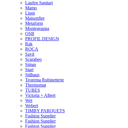
Laufen Sanitari
Mamo
Liuni
Maisonfire
Metaform
Montegrappa
OSB
PROFIL DESIGN
Rak
ROCA
Savil
Scarabeo
Simas
Start
Stilhaus
Teorema Rubinetterie
Thermomat
TUBES
Victoria + Albert
Wet
Webert
TIMBY PARQUETS
Fashion Supplier
Fashion Supplier
Fashion Supplier