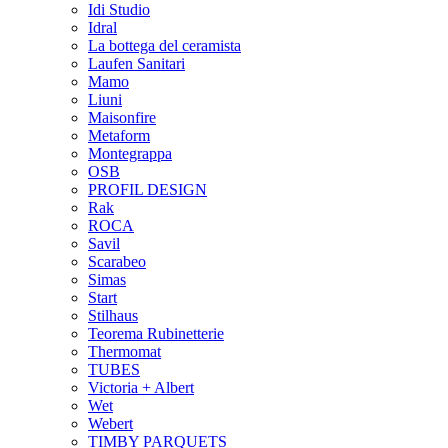
Idi Studio
Idral
La bottega del ceramista
Laufen Sanitari
Mamo
Liuni
Maisonfire
Metaform
Montegrappa
OSB
PROFIL DESIGN
Rak
ROCA
Savil
Scarabeo
Simas
Start
Stilhaus
Teorema Rubinetterie
Thermomat
TUBES
Victoria + Albert
Wet
Webert
TIMBY PARQUETS