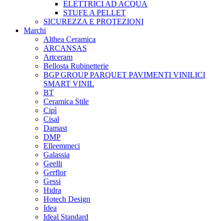
ELETTRICI AD ACQUA
STUFE A PELLET
SICUREZZA E PROTEZIONI
Marchi
Althea Ceramica
ARCANSAS
Artceram
Bellosta Rubinetterie
BGP GROUP PARQUET PAVIMENTI VINILICI
SMART VINIL
BT
Ceramica Stile
Cipì
Cisal
Damast
DMP
Elleemmeci
Galassia
Geelli
Gerflor
Gessi
Hidra
Hotech Design
Idea
Ideal Standard