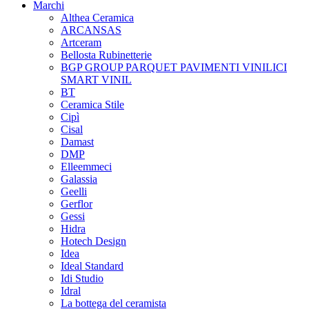
Marchi
Althea Ceramica
ARCANSAS
Artceram
Bellosta Rubinetterie
BGP GROUP PARQUET PAVIMENTI VINILICI
SMART VINIL
BT
Ceramica Stile
Cipì
Cisal
Damast
DMP
Elleemmeci
Galassia
Geelli
Gerflor
Gessi
Hidra
Hotech Design
Idea
Ideal Standard
Idi Studio
Idral
La bottega del ceramista