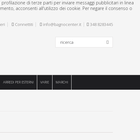
profilazione di terze parti per inviare messaggi pubblicitari in linea
mento, acconsenti all'utilizzo dei cookie. Per negare il consenso o
eri
Connettiti
info@bagnocenter.it
348 8283445
ARREDI PER ESTERNI
VARIE
MARCHI