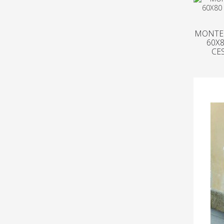
MONTEG
60X8
CE