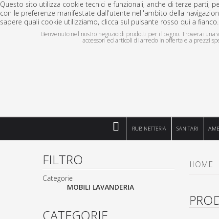
Questo sito utilizza cookie tecnici e funzionali, anche di terze parti, 
con le preferenze manifestate dall'utente nell'ambito della navigazion
sapere quali cookie utilizziamo, clicca sul pulsante rosso qui a fianco.
Benvenuto nel nostro negozio di prodotti per il bagno. Troverai una vas
accessori ed articoli di arredo in offerta e a prezzi spe
RUBINETTERIA
SANITARI
AMB
FILTRO
HOME
Categorie
MOBILI LAVANDERIA
PROD
CATEGORIE