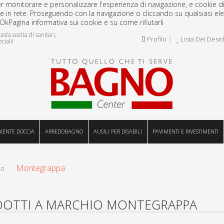
per monitorare e personalizzare l'esperienza di navigazione, e cookie di 
e in rete. Proseguendo con la navigazione o cliccando su qualsiasi ele
Ok
Pagina informativa sui cookie e su come rifiutarli
ta scelta di sanitari,
Profilo
Lista Dei Desid
ciali!
IENTE DOCCIA
ARREDOBAGNO
AUSILI PER DISABILI
PAVIMENTI E RIVESTIMENTI
Montegrappa
OTTI A MARCHIO MONTEGRAPPA