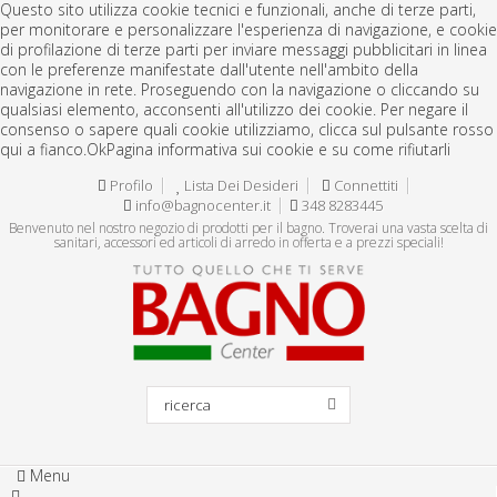
Questo sito utilizza cookie tecnici e funzionali, anche di terze parti,
per monitorare e personalizzare l'esperienza di navigazione, e cookie
di profilazione di terze parti per inviare messaggi pubblicitari in linea
con le preferenze manifestate dall'utente nell'ambito della
navigazione in rete. Proseguendo con la navigazione o cliccando su
qualsiasi elemento, acconsenti all'utilizzo dei cookie. Per negare il
consenso o sapere quali cookie utilizziamo, clicca sul pulsante rosso
qui a fianco.
Ok
Pagina informativa sui cookie e su come rifiutarli
Profilo
Lista Dei Desideri
Connettiti
info@bagnocenter.it
348 8283445
Benvenuto nel nostro negozio di prodotti per il bagno. Troverai una vasta scelta di
sanitari, accessori ed articoli di arredo in offerta e a prezzi speciali!
Menu