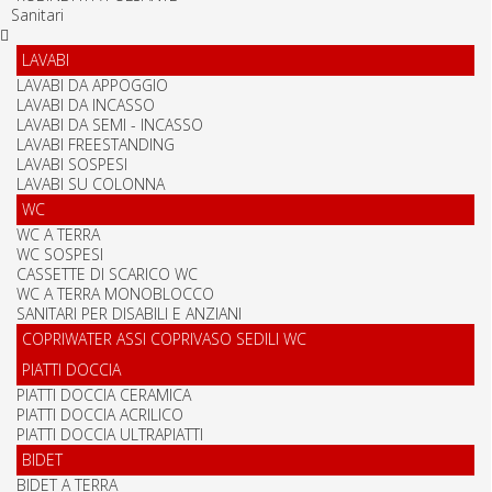
Sanitari
LAVABI
LAVABI DA APPOGGIO
LAVABI DA INCASSO
LAVABI DA SEMI - INCASSO
LAVABI FREESTANDING
LAVABI SOSPESI
LAVABI SU COLONNA
WC
WC A TERRA
WC SOSPESI
CASSETTE DI SCARICO WC
WC A TERRA MONOBLOCCO
SANITARI PER DISABILI E ANZIANI
COPRIWATER ASSI COPRIVASO SEDILI WC
PIATTI DOCCIA
PIATTI DOCCIA CERAMICA
PIATTI DOCCIA ACRILICO
PIATTI DOCCIA ULTRAPIATTI
BIDET
BIDET A TERRA