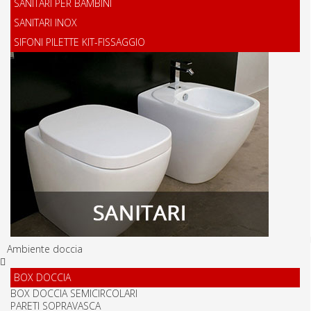
SANITARI PER BAMBINI
SANITARI INOX
SIFONI PILETTE KIT-FISSAGGIO
Ambiente doccia
BOX DOCCIA
BOX DOCCIA SEMICIRCOLARI
PARETI SOPRAVASCA