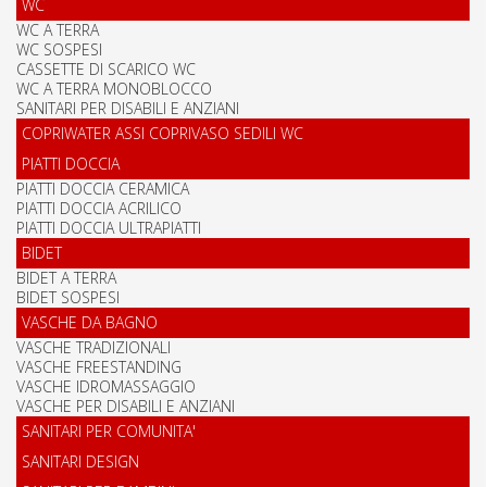
WC
WC A TERRA
WC SOSPESI
CASSETTE DI SCARICO WC
WC A TERRA MONOBLOCCO
SANITARI PER DISABILI E ANZIANI
COPRIWATER ASSI COPRIVASO SEDILI WC
PIATTI DOCCIA
PIATTI DOCCIA CERAMICA
PIATTI DOCCIA ACRILICO
PIATTI DOCCIA ULTRAPIATTI
BIDET
BIDET A TERRA
BIDET SOSPESI
VASCHE DA BAGNO
VASCHE TRADIZIONALI
VASCHE FREESTANDING
VASCHE IDROMASSAGGIO
VASCHE PER DISABILI E ANZIANI
SANITARI PER COMUNITA'
SANITARI DESIGN