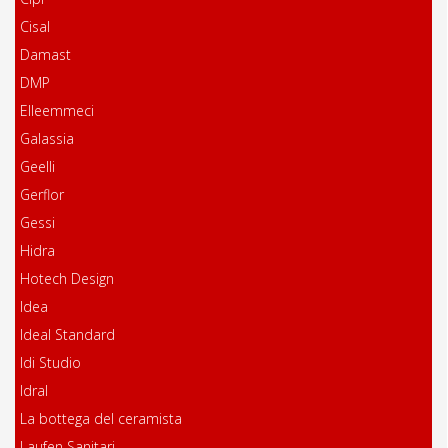
Cisal
Damast
DMP
Elleemmeci
Galassia
Geelli
Gerflor
Gessi
Hidra
Hotech Design
Idea
Ideal Standard
Idi Studio
Idral
La bottega del ceramista
Laufen Sanitari