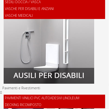
SEDILI DOCCIA / VASCA
VASCHE PER DISABILI E ANZIANI
VASCHE MEDICALI
Pavimenti e Rivestimenti
PAVIMENTI VINILICI PVC AUTOADESIVI LINOLEUM
DECKING RICOMPOSTO