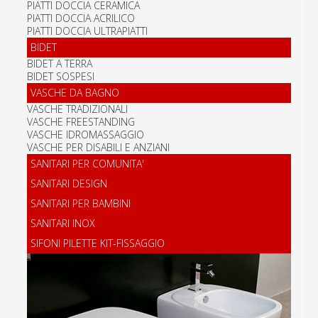
PIATTI DOCCIA CERAMICA
PIATTI DOCCIA ACRILICO
PIATTI DOCCIA ULTRAPIATTI
BIDET
BIDET A TERRA
BIDET SOSPESI
VASCHE DA BAGNO
VASCHE TRADIZIONALI
VASCHE FREESTANDING
VASCHE IDROMASSAGGIO
VASCHE PER DISABILI E ANZIANI
SANITARI PER COMUNITA'
SANITARI DESIGN
SANITARI PER BAMBINI
SANITARI INOX
SIFONI PILETTE KIT-FISSAGGIO