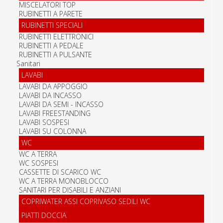
MISCELATORI TOP
RUBINETTI A PARETE
RUBINETTI SPECIALI
RUBINETTI ELETTRONICI
RUBINETTI A PEDALE
RUBINETTI A PULSANTE
Sanitari
LAVABI
LAVABI DA APPOGGIO
LAVABI DA INCASSO
LAVABI DA SEMI - INCASSO
LAVABI FREESTANDING
LAVABI SOSPESI
LAVABI SU COLONNA
WC
WC A TERRA
WC SOSPESI
CASSETTE DI SCARICO WC
WC A TERRA MONOBLOCCO
SANITARI PER DISABILI E ANZIANI
COPRIWATER ASSI COPRIVASO SEDILI WC
PIATTI DOCCIA