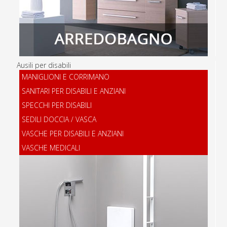
Ausili per disabili
MANIGLIONI E CORRIMANO
SANITARI PER DISABILI E ANZIANI
SPECCHI PER DISABILI
SEDILI DOCCIA / VASCA
VASCHE PER DISABILI E ANZIANI
VASCHE MEDICALI