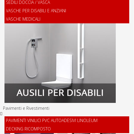
SEDILI DOCCIA / VASCA
VASCHE PER DISABILI E ANZIANI
VASCHE MEDICALI
Pavimenti e Rivestimenti
PAVIMENTI VINILICI PVC AUTOADESIVI LINOLEUM
DECKING RICOMPOSTO