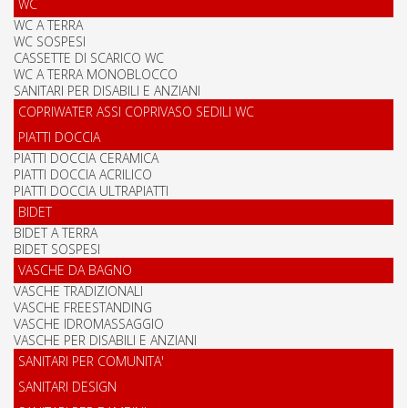
WC
WC A TERRA
WC SOSPESI
CASSETTE DI SCARICO WC
WC A TERRA MONOBLOCCO
SANITARI PER DISABILI E ANZIANI
COPRIWATER ASSI COPRIVASO SEDILI WC
PIATTI DOCCIA
PIATTI DOCCIA CERAMICA
PIATTI DOCCIA ACRILICO
PIATTI DOCCIA ULTRAPIATTI
BIDET
BIDET A TERRA
BIDET SOSPESI
VASCHE DA BAGNO
VASCHE TRADIZIONALI
VASCHE FREESTANDING
VASCHE IDROMASSAGGIO
VASCHE PER DISABILI E ANZIANI
SANITARI PER COMUNITA'
SANITARI DESIGN