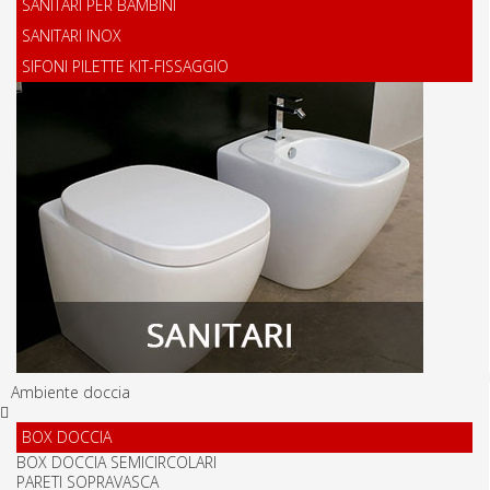
SANITARI PER BAMBINI
SANITARI INOX
SIFONI PILETTE KIT-FISSAGGIO
Ambiente doccia
BOX DOCCIA
BOX DOCCIA SEMICIRCOLARI
PARETI SOPRAVASCA