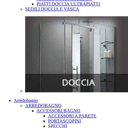
PIATTI DOCCIA ULTRAPIATTI
SEDILI DOCCIA E VASCA
Arredobagno
ARREDOBAGNO
ACCESSORI BAGNO
ACCESSORI A PARETE
PORTASCOPINI
SPECCHI