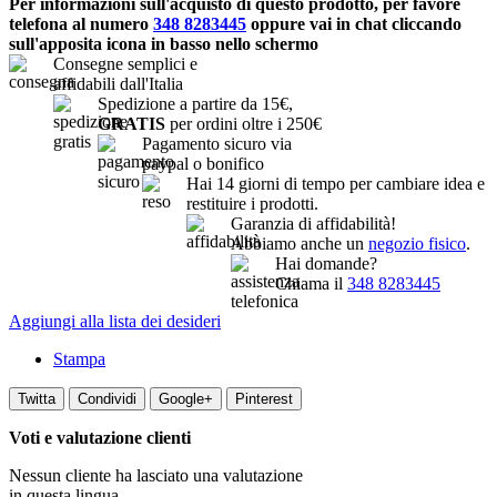
Per informazioni sull'acquisto di questo prodotto, per favore
telefona al numero
348 8283445
oppure vai in chat cliccando
sull'apposita icona in basso nello schermo
Consegne semplici e
affidabili dall'Italia
Spedizione a partire da 15€,
GRATIS
per ordini oltre i 250€
Pagamento sicuro via
paypal o bonifico
Hai 14 giorni di tempo per cambiare idea e
restituire i prodotti.
Garanzia di affidabilità!
Abbiamo anche un
negozio fisico
.
Hai domande?
Chiama il
348 8283445
Aggiungi alla lista dei desideri
Stampa
Twitta
Condividi
Google+
Pinterest
Voti e valutazione clienti
Nessun cliente ha lasciato una valutazione
in questa lingua