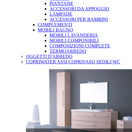
PIANTANE
ACCESSORI DA APPOGGIO
LAMPADE
ACCESSORI PER BAMBINI
COMPLEMENTI
MOBILI BAGNO
MOBILI LAVANDERIA
MOBILI COMPONIBILI
COMPOSIZIONI COMPLETE
TERMOARREDO
OGGETTI D'ARREDO
COPRIWATER ASSI COPRIVASO SEDILI WC