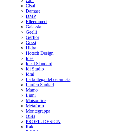
Cipì
Cisal
Damast
DMP
Elleemmeci
Galassia
Geelli
Gerflor
Gessi
Hidra
Hotech Design
Idea
Ideal Standard
Idi Studio
Idral
La bottega del ceramista
Laufen Sanitari
Mamo
Liuni
Maisonfire
Metaform
Montegrappa
OSB
PROFIL DESIGN
Rak