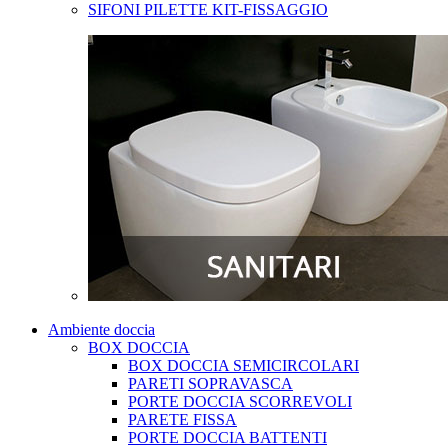
SIFONI PILETTE KIT-FISSAGGIO
Ambiente doccia
BOX DOCCIA
BOX DOCCIA SEMICIRCOLARI
PARETI SOPRAVASCA
PORTE DOCCIA SCORREVOLI
PARETE FISSA
PORTE DOCCIA BATTENTI