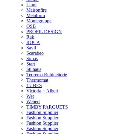
Liuni
Maisonfire
Metaform
Montegrappa
OSB
PROFIL DESIGN
Rak
ROCA
Savil
Scarabeo
Simas
Start
Stilhaus
Teorema Rubinetterie
Thermomat
TUBES
Victoria + Albert
Wet
Webert
TIMBY PARQUETS
Fashion Supplier
Fashion Supplier
Fashion Supplier
Fashion Supplier
Fashion Supplier