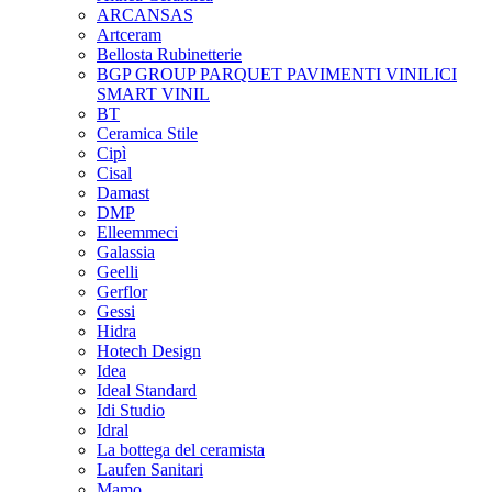
ARCANSAS
Artceram
Bellosta Rubinetterie
BGP GROUP PARQUET PAVIMENTI VINILICI
SMART VINIL
BT
Ceramica Stile
Cipì
Cisal
Damast
DMP
Elleemmeci
Galassia
Geelli
Gerflor
Gessi
Hidra
Hotech Design
Idea
Ideal Standard
Idi Studio
Idral
La bottega del ceramista
Laufen Sanitari
Mamo