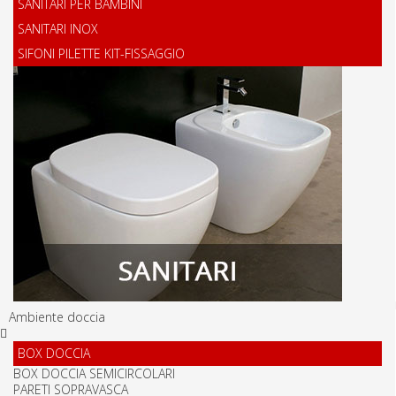
SANITARI PER BAMBINI
SANITARI INOX
SIFONI PILETTE KIT-FISSAGGIO
Ambiente doccia
BOX DOCCIA
BOX DOCCIA SEMICIRCOLARI
PARETI SOPRAVASCA