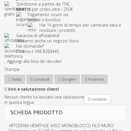
Spedizione a partire da 15€,
GRATIS
per ordini oltre i 250€
Pagamento sicuro via
paypal o bonifico
Hai 14 giorni di tempo per cambiare idea e
restituire i prodotti.
Garanzia di affidabilità!
Abbiamo anche un
negozio fisico
.
Hai domande?
Chiama il
348 8283445
Aggiungi alla lista dei desideri
Stampa
Twitta
Condividi
Google+
Pinterest
Voti e valutazione clienti
Nessun cliente ha lasciato una valutazione
Valutarlo
in questa lingua
SCHEDA PRODOTTO
ARTCERAM HEMITAGE VASO MONOBLOCCO FILO MURO:
Dimensioni cm 71x36 Da completare con apposito sedile e