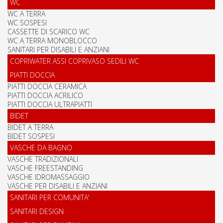
WC
WC A TERRA
WC SOSPESI
CASSETTE DI SCARICO WC
WC A TERRA MONOBLOCCO
SANITARI PER DISABILI E ANZIANI
COPRIWATER ASSI COPRIVASO SEDILI WC
PIATTI DOCCIA
PIATTI DOCCIA CERAMICA
PIATTI DOCCIA ACRILICO
PIATTI DOCCIA ULTRAPIATTI
BIDET
BIDET A TERRA
BIDET SOSPESI
VASCHE DA BAGNO
VASCHE TRADIZIONALI
VASCHE FREESTANDING
VASCHE IDROMASSAGGIO
VASCHE PER DISABILI E ANZIANI
SANITARI PER COMUNITA'
SANITARI DESIGN