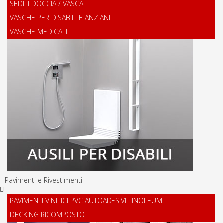
SEDILI DOCCIA / VASCA
VASCHE PER DISABILI E ANZIANI
VASCHE MEDICALI
Pavimenti e Rivestimenti
PAVIMENTI VINILICI PVC AUTOADESIVI LINOLEUM
DECKING RICOMPOSTO