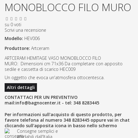
MONOBLOCCO FILO MURO
su
0
voti
Scrivi una recensione
Modello:
HEV006
Produttore:
Artceram
ARTCERAM HEMITAGE VASO MONOBLOCCO FILO
MURO: Dimensioni cm 71x36 Da completare con apposito
sedile e cassetta di scarico HEC009
Un oggetto che evoca un'atmosfera ottocentesca.
Altri dettagli
CONTATTACI PER UN PREVENTIVO
mail:
info@bagnocenter.it
- tel:
348 8283445
Per informazioni sull'acquisto di questo prodotto, per
favore telefona al numero
348 8283445
oppure vai in chat
cliccando sull'apposita icona in basso nello schermo
Consegne semplici e
affidabili dall'Italia