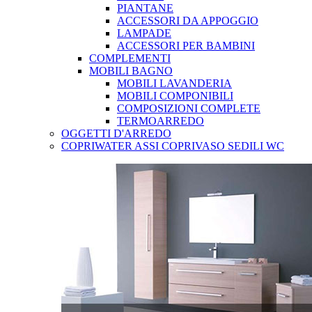
PIANTANE
ACCESSORI DA APPOGGIO
LAMPADE
ACCESSORI PER BAMBINI
COMPLEMENTI
MOBILI BAGNO
MOBILI LAVANDERIA
MOBILI COMPONIBILI
COMPOSIZIONI COMPLETE
TERMOARREDO
OGGETTI D'ARREDO
COPRIWATER ASSI COPRIVASO SEDILI WC