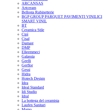
ARCANSAS
Artceram
Bellosta Rubinetterie
BGP GROUP PARQUET PAVIMENTI VINILICI
SMART VINIL
BT
Ceramica Stile
Cipì
Cisal
Damast
DMP
Elleemmeci
Galassia
Geelli
Gerflor
Gessi
Hidra
Hotech Design
Idea
Ideal Standard
Idi Studio
Idral
La bottega del ceramista
Laufen Sanitari
Mamo