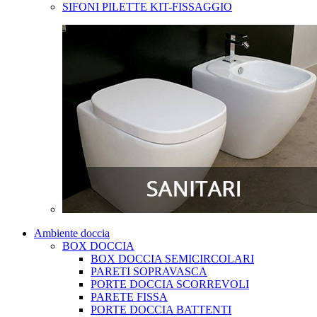
SIFONI PILETTE KIT-FISSAGGIO
Ambiente doccia
BOX DOCCIA
BOX DOCCIA SEMICIRCOLARI
PARETI SOPRAVASCA
PORTE DOCCIA SCORREVOLI
PARETE FISSA
PORTE DOCCIA BATTENTI