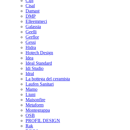
Cipì
Cisal
Damast
DMP
Elleemmeci
Galassia
Geelli
Gerflor
Gessi
Hidra
Hotech Design
Idea
Ideal Standard
Idi Studio
Idral
La bottega del ceramista
Laufen Sanitari
Mamo
Liuni
Maisonfire
Metaform
Montegrappa
OSB
PROFIL DESIGN
Rak