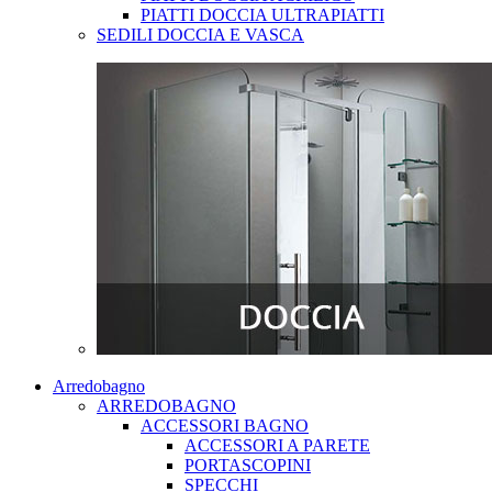
PIATTI DOCCIA ULTRAPIATTI
SEDILI DOCCIA E VASCA
Arredobagno
ARREDOBAGNO
ACCESSORI BAGNO
ACCESSORI A PARETE
PORTASCOPINI
SPECCHI