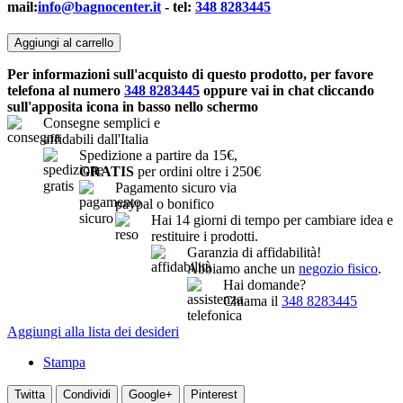
mail:
info@bagnocenter.it
- tel:
348 8283445
Aggiungi al carrello
Per informazioni sull'acquisto di questo prodotto, per favore
telefona al numero
348 8283445
oppure vai in chat cliccando
sull'apposita icona in basso nello schermo
Consegne semplici e
affidabili dall'Italia
Spedizione a partire da 15€,
GRATIS
per ordini oltre i 250€
Pagamento sicuro via
paypal o bonifico
Hai 14 giorni di tempo per cambiare idea e
restituire i prodotti.
Garanzia di affidabilità!
Abbiamo anche un
negozio fisico
.
Hai domande?
Chiama il
348 8283445
Aggiungi alla lista dei desideri
Stampa
Twitta
Condividi
Google+
Pinterest