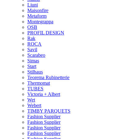
Liuni
Maisonfire
Metaform
Montegrappa
OSB
PROFIL DESIGN
Rak
ROCA
Savil
Scarabeo
Simas
Start
Stilhaus
Teorema Rubinetterie
Thermomat
TUBES
Victoria + Albert
Wet
Webert
TIMBY PARQUETS
Fashion Supplier
Fashion Supplier
Fashion Supplier
Fashion Supplier
Fashion Supplier