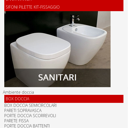
SIFONI PILETTE KIT-FISSAGGIO
Ambiente doccia
BOX DOCCIA
BOX DOCCIA SEMICIRCOLARI
PARETI SOPRAVASCA
PORTE DOCCIA SCORREVOLI
PARETE FISSA
PORTE DOCCIA BATTENTI