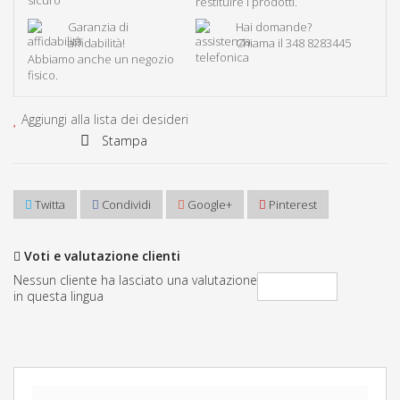
restituire i prodotti.
Garanzia di
Hai domande?
affidabilità!
Chiama il
348 8283445
Abbiamo anche un
negozio
fisico
.
Aggiungi alla lista dei desideri
Stampa
Twitta
Condividi
Google+
Pinterest
Voti e valutazione clienti
Nessun cliente ha lasciato una valutazione
Valutarlo
in questa lingua