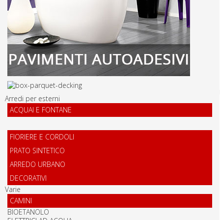
Arredi per esterni
ACQUAI E FONTANE
FIORIERE E CORDOLI
PRATO SINTETICO
ARREDO URBANO
DECORATIVI
Varie
CAMINI
BIOETANOLO