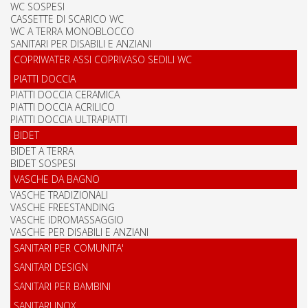
WC SOSPESI
CASSETTE DI SCARICO WC
WC A TERRA MONOBLOCCO
SANITARI PER DISABILI E ANZIANI
COPRIWATER ASSI COPRIVASO SEDILI WC
PIATTI DOCCIA
PIATTI DOCCIA CERAMICA
PIATTI DOCCIA ACRILICO
PIATTI DOCCIA ULTRAPIATTI
BIDET
BIDET A TERRA
BIDET SOSPESI
VASCHE DA BAGNO
VASCHE TRADIZIONALI
VASCHE FREESTANDING
VASCHE IDROMASSAGGIO
VASCHE PER DISABILI E ANZIANI
SANITARI PER COMUNITA'
SANITARI DESIGN
SANITARI PER BAMBINI
SANITARI INOX