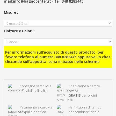
mail:
info@bagnocenter.it
- tel:
348 8283445
Misure :
Finiture e Colori :
Per informazioni sull'acquisto di questo prodotto, per
favore telefona al numero
348 8283445
oppure vai in chat
cliccando sull'apposita icona in basso nello schermo
Consegne semplici e
Spedizione a partire
affidabili dall'Italia
da 15€,
GRATIS
per ordini
oltre i 250€
Pagamento sicuro via
Hai 14 giorni di tempo
paypal o bonifico
per cambiare idea e